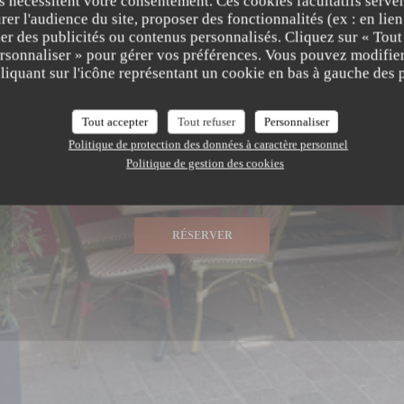
fs nécessitent votre consentement. Ces cookies facultatifs serven
er l'audience du site, proposer des fonctionnalités (ex : en lie
HORAIRES
er des publicités ou contenus personnalisés. Cliquez sur « Tout
Ouvert aujourd'hui de 12:00 à 14:00
ersonnaliser » pour gérer vos préférences. Vous pouvez modifier
Le Petit Patrimoine
Puis de 19:00 à 22:00
iquant sur l'icône représentant un cookie en bas à gauche des p
Tout accepter
Tout refuser
Personnaliser
Politique de protection des données à caractère personnel
uvre une nouvelle fenêtre))
Politique de gestion des cookies
02 47 66 05 81
RÉSERVER