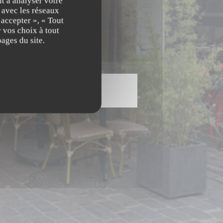
t à analyser votre
n avec les réseaux
 accepter », « Tout
 vos choix à tout
ages du site.
Cartes & Menus