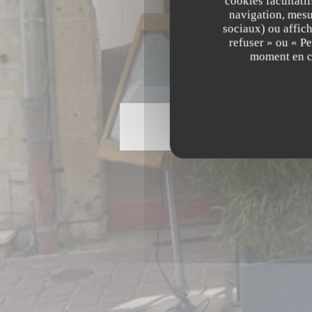
cookies facultati
navigation, mesur
sociaux) ou affich
refuser » ou « P
moment en cl
((o
58 Rue Colbert 37000 Tours