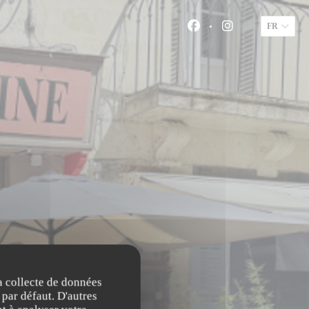
FR
Facebook ((ouvre une n
Instagram ((ouvr
la collecte de données
 par défaut. D'autres