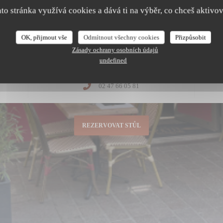
ato stránka využívá cookies a dává ti na výběr, co chceš aktivov
OTEVÍRACÍ HODINY
Dnes zavřeno
Le Petit Patrimoine
OK, přijmout vše
Odmítnout všechny cookies
Přizpůsobit
Zásady ochrany osobních údajů
undefined
tevře se v novém okně))
02 47 66 05 81
REZERVOVAT STŮL