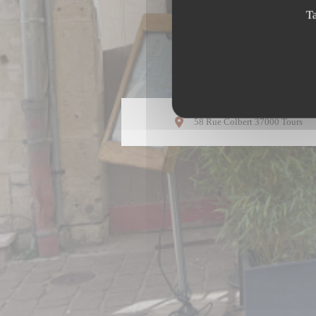
T
((o
58 Rue Colbert 37000 Tours