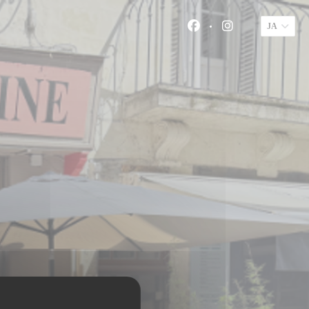
JA
Facebook ((新し
Instagram