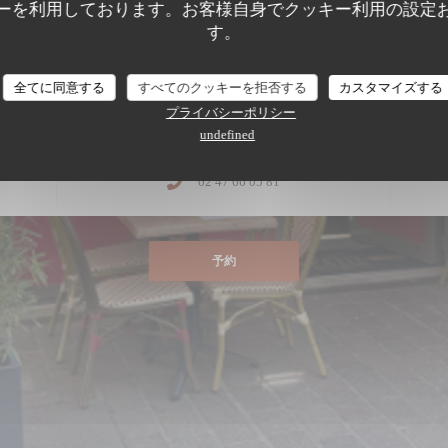
ーを利用しております。お客様自身でクッキー利用の設定
営業時間
す。
今日は12:00から14:00まで営業しています
Le Petit Patrimoine
その後、19:00から22:00まで
全てに同意する
すべてのクッキーを拒否する
カスタマイズする
プライバシーポリシー
undefined
(新しいウィンドウで開きます))
02 47 66 05 81
予約