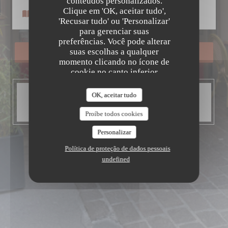
Le Petit Patrimoine
conteúdos personalizados.
Clique em 'OK, aceitar tudo',
Menus
'Recusar tudo' ou 'Personalizar'
para gerenciar suas
preferências. Você pode alterar
suas escolhas a qualquer
RESERVAR UMA MESA
momento clicando no ícone de
cookie no canto inferior
esquerdo das páginas do site.
HORÁRIO DE ABERTURA
OK, aceitar tudo
Fechado hoje
Proíbe todos cookies
Personalizar
Política de proteção de dados pessoais
undefined