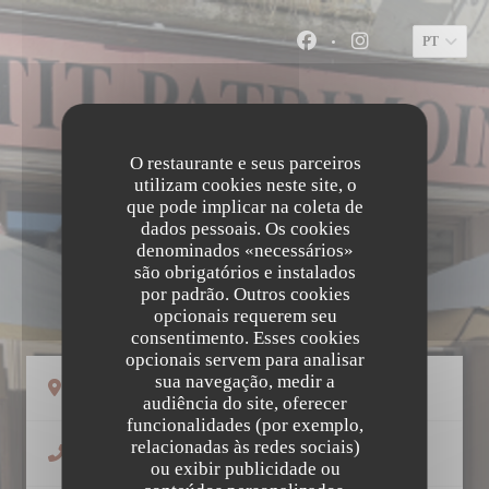
Painel de Gerenciamento de Cookies
PT
Facebook ((abre numa 
Instagram ((abr
O restaurante e seus parceiros
utilizam cookies neste site, o
que pode implicar na coleta de
dados pessoais. Os cookies
denominados «necessários»
são obrigatórios e instalados
LE PETIT PATRIMOINE
por padrão. Outros cookies
opcionais requerem seu
consentimento. Esses cookies
opcionais servem para analisar
sua navegação, medir a
((abre numa nova janela))
58 Rue Colbert 37000 Tours
audiência do site, oferecer
funcionalidades (por exemplo,
relacionadas às redes sociais)
02 47 66 05 81
ou exibir publicidade ou