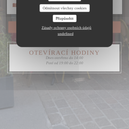
Le Petit Patrimoine
Menu
Odmítnout všechny cookies
Přizpůsobit
REZERVOVAT STŮL
Zásady ochrany osobních údajů
undefined
OTEVÍRACÍ HODINY
Dnes otevřeno do 14:00
Poté od 19:00 do 22:00