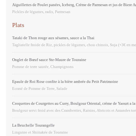
Aiguillettes de Poulet panées, Iceberg, Crème de Parmesan et jus de Biere 
Pickles de légumes, radis, Parmesan
Plats
Tataki de Thon rouge aux sésames, sauce a la Thai
Tagliatelle froide de Riz, pickles de légumes, chou chinois, Soja (+3€ en m
Onglet de Bœuf sauce Ste-Maure de Touraine
Pomme de terre sautée, Champignons
Epaule de Roi Rose confite à la bière ambrée du Petit Patrimoine
Ecrasé de Pomme de Terre, Salade
Croquettes de Courgettes au Curry, Boulgour Oriental, crème de Yaourt a l
Boulgour servi froid avec des Cramberries, Raisins, Abricots et Amandes tor
La Beuchelle Tourangelle
Linguine et Shiitakée de Touraine