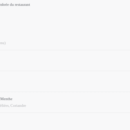
Ambrée du restaurant
enu)
a Menthe
éfiées, Coriandre