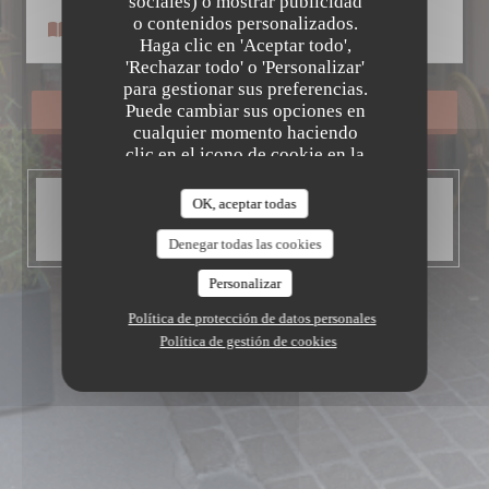
Le Petit Patrimoine
sociales) o mostrar publicidad
o contenidos personalizados.
Carta
Haga clic en 'Aceptar todo',
'Rechazar todo' o 'Personalizar'
para gestionar sus preferencias.
Puede cambiar sus opciones en
RESERVAR UNA MESA
cualquier momento haciendo
clic en el icono de cookie en la
parte inferior izquierda de las
páginas del sitio.
HORARIO DE APERTURA
OK, aceptar todas
Abierto hoy de las 19:00 hasta las 22:00
Denegar todas las cookies
Personalizar
Política de protección de datos personales
Política de gestión de cookies