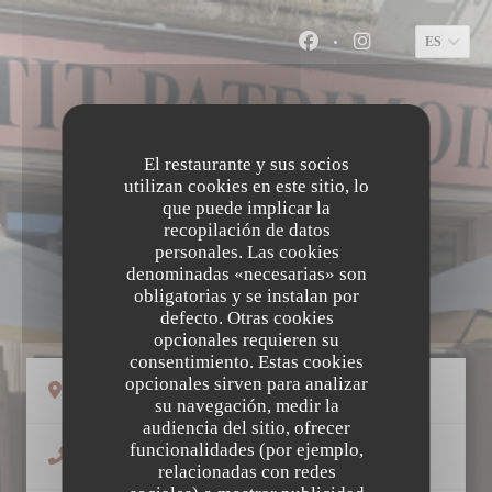
Personalización de sus opciones de cookies
ES
Facebook ((abre en un
Instagram ((abr
El restaurante y sus socios
utilizan cookies en este sitio, lo
que puede implicar la
recopilación de datos
personales. Las cookies
denominadas «necesarias» son
LE PETIT PATRIMOINE
obligatorias y se instalan por
defecto. Otras cookies
opcionales requieren su
consentimiento. Estas cookies
opcionales sirven para analizar
((abre en una nueva ventana))
58 Rue Colbert 37000 Tours
su navegación, medir la
audiencia del sitio, ofrecer
funcionalidades (por ejemplo,
02 47 66 05 81
relacionadas con redes