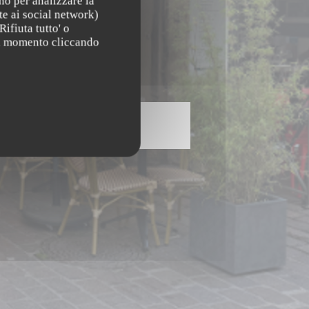
no per analizzare la
te ai social network)
Rifiuta tutto' o
asi momento cliccando
Menu