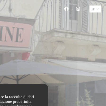
IT
Facebook ((apre una nu
Instagram ((apre
re la raccolta di dati
tazione predefinita.