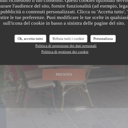
nali richiedono il tuo consenso. Questi cookies opzionali servo
urare l'audience del sito, fornire funzionalità (ad esempio, lega
ORARI
pubblicità o contenuti personalizzati. Clicca su 'Accetta tutto', '
Aperta oggi da 12:00 a 14:00
estire le tue preferenze. Puoi modificare le tue scelte in qualsi
Le Petit Patrimoine
Poi da 19:00 a 22:00
sull'icona del cookie in basso a sinistra delle pagine del sito.
Ok, accetta tutto
Rifiuta tutti i cookie
Personalizza
Politica di protezione dei dati personali
pre una nuova finestra))
Politica di gestione dei cookie
02 47 66 05 81
PRENOTA