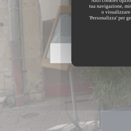
Altri cookies opzio
tua navigazione, mis
o visualizzare 
'Personalizza' per g
((a
58 Rue Colbert 37000 Tours