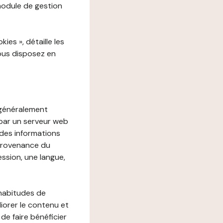
 module de gestion
es », détaille les
vous disposez en
, généralement
 par un serveur web
r des informations
 provenance du
ession, une langue,
 habitudes de
liorer le contenu et
 de faire bénéficier