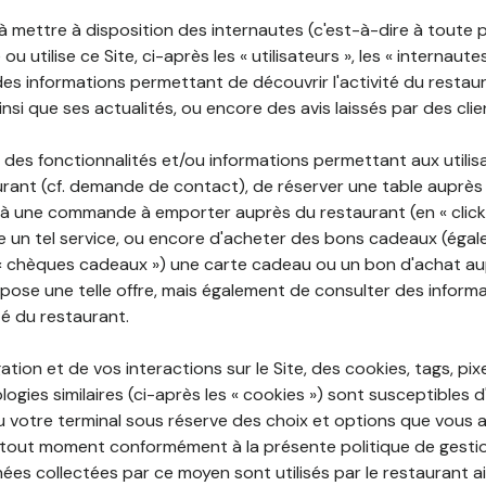
 à mettre à disposition des internautes (c'est-à-dire à toute
ou utilise ce Site, ci-après les « utilisateurs », les « internaute
te des informations permettant de découvrir l'activité du restau
si que ses actualités, ou encore des avis laissés par des clie
 des fonctionnalités et/ou informations permettant aux utilis
urant (cf. demande de contact), de réserver une table auprès
à une commande à emporter auprès du restaurant (en « click a
 un tel service, ou encore d'acheter des bons cadeaux (égal
« chèques cadeaux ») une carte cadeau ou un bon d'achat au
opose une telle offre, mais également de consulter des informa
ité du restaurant.
ation et de vos interactions sur le Site, des cookies, tags, pix
ogies similaires (ci-après les « cookies ») sont susceptibles d
u votre terminal sous réserve des choix et options que vous 
tout moment conformément à la présente politique de gestio
ées collectées par ce moyen sont utilisés par le restaurant a