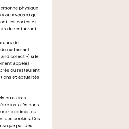
 personne physique
s » ou « vous ») qui
rant, les cartes et
nts du restaurant.
ateurs de
 du restaurant
nd collect ») si le
ement appelés «
près du restaurant
tions et actualités
els ou autres
'être installés dans
aurez exprimés ou
n des cookies. Ces
insi que par des