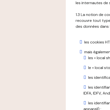
les internautes de 
1.3 La notion de co
recouvre tout type 
des données dans le
les cookies HT
mais également
les « local 
le « local s
les identifi
les identifi
IDFA, IDFV, Andr
les identifi
appareil) ;