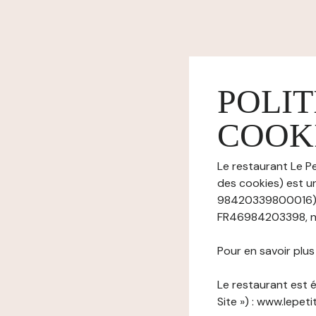
POLIT
COOK
Le restaurant Le Pe
des cookies) est u
98420339800016), 
FR46984203398, n° 
Pour en savoir plu
Le restaurant est é
Site ») : www.lepeti