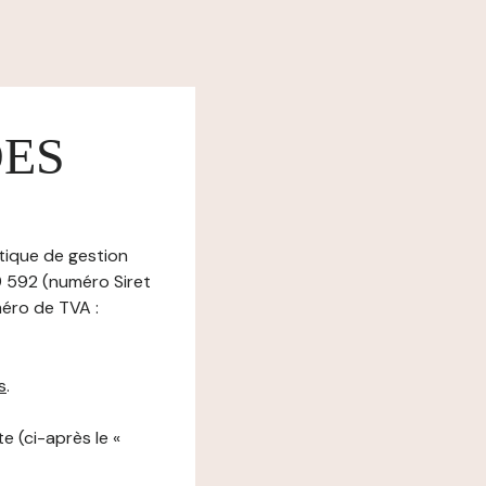
DES
itique de gestion
9 592 (numéro Siret
éro de TVA :
s
.
e (ci-après le «