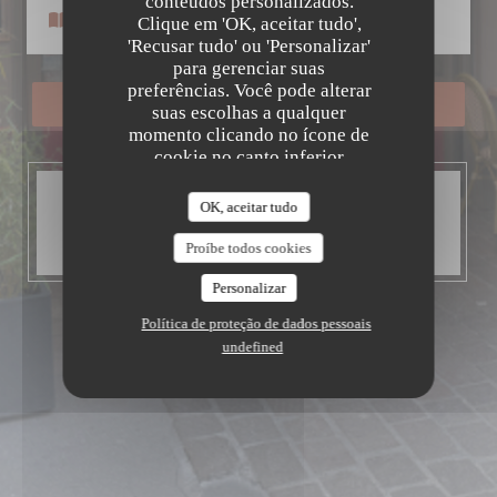
Le Petit Patrimoine
conteúdos personalizados.
Menus
Clique em 'OK, aceitar tudo',
'Recusar tudo' ou 'Personalizar'
para gerenciar suas
preferências. Você pode alterar
RESERVAR UMA MESA
suas escolhas a qualquer
momento clicando no ícone de
cookie no canto inferior
esquerdo das páginas do site.
HORÁRIO DE ABERTURA
OK, aceitar tudo
Aberto hoje até 14:00
Então de 19:00 para 22:00
Proíbe todos cookies
Personalizar
Política de proteção de dados pessoais
undefined