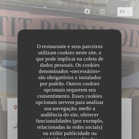
Painel de Gerenciamento de Cookies
PT
Facebook ((abre numa 
Instagram ((abr
O restaurante e seus parceiros
utilizam cookies neste site, o
que pode implicar na coleta de
dados pessoais. Os cookies
denominados «necessários»
são obrigatórios e instalados
LE PETIT PATRIMOINE
por padrão. Outros cookies
opcionais requerem seu
consentimento. Esses cookies
opcionais servem para analisar
((abre numa nova janela))
58 Rue Colbert 37000 Tours
sua navegação, medir a
audiência do site, oferecer
funcionalidades (por exemplo,
02 47 66 05 81
relacionadas às redes sociais)
ou exibir publicidade ou