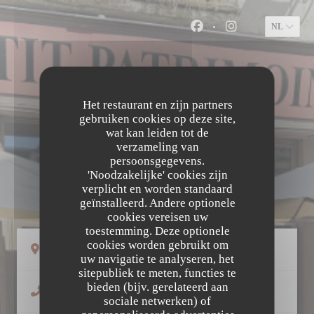
Cookies beheer paneel
NL
Facebook ((opent in ee
Instagram ((open
Het restaurant en zijn partners
gebruiken cookies op deze site,
wat kan leiden tot de
verzameling van
persoonsgegevens.
'Noodzakelijke' cookies zijn
LE PETIT PATRIMOINE
verplicht en worden standaard
geïnstalleerd. Andere optionele
cookies vereisen uw
toestemming. Deze optionele
cookies worden gebruikt om
((opent in een nieuw venster))
58 Rue Colbert 37000 Tours
uw navigatie te analyseren, het
sitepubliek te meten, functies te
bieden (bijv. gerelateerd aan
02 47 66 05 81
sociale netwerken) of