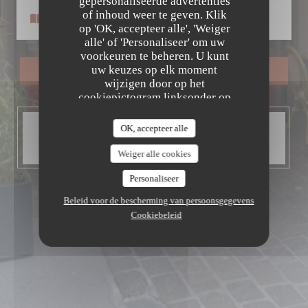
Le Petit Patrimoine
gepersonaliseerde advertenties
of inhoud weer te geven. Klik
Menu's
op 'OK, accepteer alle', 'Weiger
alle' of 'Personaliseer' om uw
voorkeuren te beheren. U kunt
uw keuzes op elk moment
RESERVEER EEN TAFEL
wijzigen door op het
cookiepictogram linksonder op
de sitepagina's te klikken.
OPENINGSTIJDEN
OK, accepteer alle
Vandaag open van 19:00 tot 22:00
Weiger alle cookies
Personaliseer
Beleid voor de bescherming van persoonsgegevens
Cookiebeleid