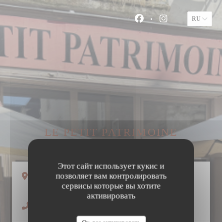
Панель управления cookies
RU
Facebook ((открывает
Instagram ((от
LE PETIT PATRIMOINE
Этот сайт использует кукис и
позволяет вам контролировать
((открывается в новом окне))
58 Rue Colbert 37000 Tours
сервисы которые вы хотите
активировать
02 47 66 05 81